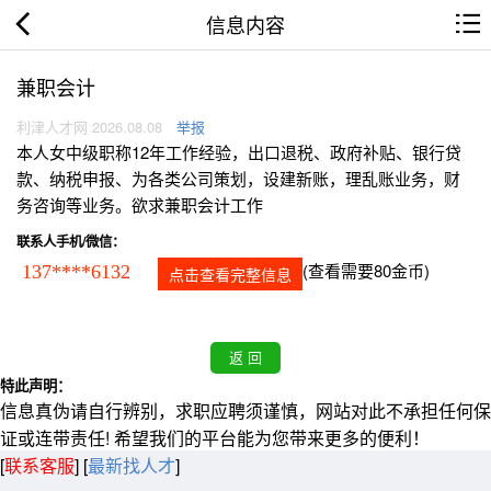
信息内容
兼职会计
利津人才网 2026.08.08
举报
本人女中级职称12年工作经验，出口退税、政府补贴、银行贷
款、纳税申报、为各类公司策划，设建新账，理乱账业务，财
务咨询等业务。欲求兼职会计工作
联系人手机/微信：
(查看需要80金币)
137****6132
点击查看完整信息
特此声明：
信息真伪请自行辨别，求职应聘须谨慎，网站对此不承担任何保
证或连带责任! 希望我们的平台能为您带来更多的便利！
[
联系客服
]
[
最新找人才
]