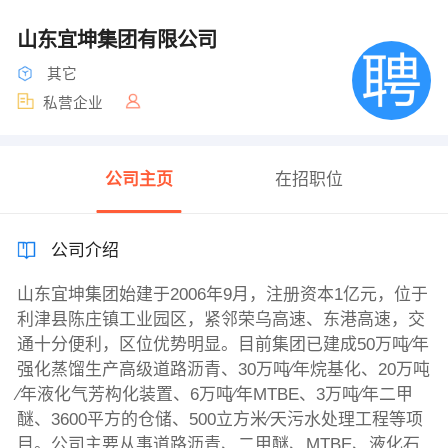
山东宜坤集团有限公司
其它
私营企业
公司主页
在招职位
公司介绍
山东宜坤集团始建于2006年9月，注册资本1亿元，位于
利津县陈庄镇工业园区，紧邻荣乌高速、东港高速，交
通十分便利，区位优势明显。目前集团已建成50万吨∕年
强化蒸馏生产高级道路沥青、30万吨∕年烷基化、20万吨
∕年液化气芳构化装置、6万吨∕年MTBE、3万吨∕年二甲
醚、3600平方的仓储、500立方米∕天污水处理工程等项
目。公司主要从事道路沥青、二甲醚、MTBE、液化石